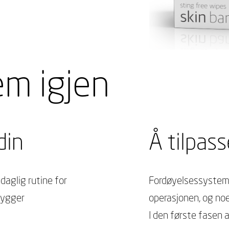
m igjen
din
Å tilpas
daglig rutine for
Fordøyelsessystemet
ebygger
operasjonen, og no
I den første fasen 