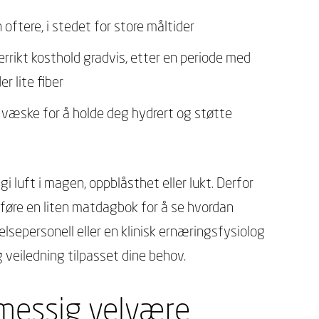
oftere, i stedet for store måltider
errikt kosthold gradvis, etter en periode med
r lite fiber
d væske for å holde deg hydrert og støtte
i luft i magen, oppblåsthet eller lukt. Derfor
 føre en liten matdagbok for å se hvordan
elsepersonell eller en klinisk ernæringsfysiolog
g veiledning tilpasset dine behov.
messig velvære