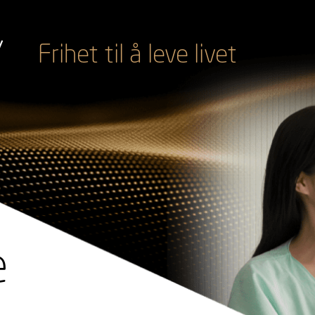
Frihet til å leve livet
e