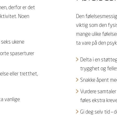
nen, derfor er det
aktivitet. Noen
Den følelsesmessig
viktig som den fysi
mange ulike følelser 
e seks ukene
ta vare på den psyki
korte spaserturer
Delta i en støtte
trygghet og fell
else eller tretthet,
Snakke åpent med
Vurdere samtaler 
ta vanlige
føles ekstra kre
Gi deg selv tid – 