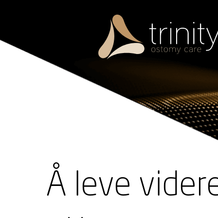
Skip
to
content
Å leve vider