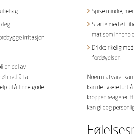
g ubehag
Spise mindre, men 
t deg
Starte med et fib
mat som inneholde
orebygge irritasjon
Drikke rikelig me
fordøyelsen
li en del av
nøl med å ta
Noen matvarer kan g
lp til å finne gode
kan det være lurt å
kroppen reagerer. H
kan gi deg personli
Følelses