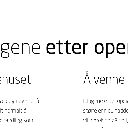
agene
etter ope
kehuset
Å venne 
ge deg nøye for å
I dagene etter oper
elt normalt å
større enn du hadde
behandling som
vil hevelsen gå ned,