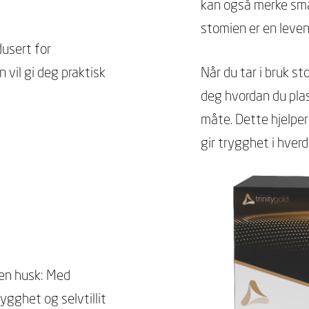
kan også merke små 
stomien er en leven
dusert for
 vil gi deg praktisk
Når du tar i bruk s
deg hvordan du plas
måte. Dette hjelper
gir trygghet i hver
men husk: Med
ygghet og selvtillit